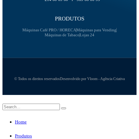
PRODUTOS
Máquinas Café PRO / HORECA
Máquinas para Vending
Máquinas de Tabaco
Lojas 24
© Todos os direitos reservados
Desenvolvido por Vloom - Agência Criativa
Home
Produtos