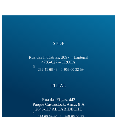
SEDE
Rua das Indústrias, 3097 – Lantemil
4785-627 – TROFA
252 41 68 48 I 966 00 32 59
FILIAL
Rua das Fisgas, 442
Parque Cascaistock, Armz. 8-A
2645-117 ALCABIDECHE
214 60 69 60 l 969 66 00 95