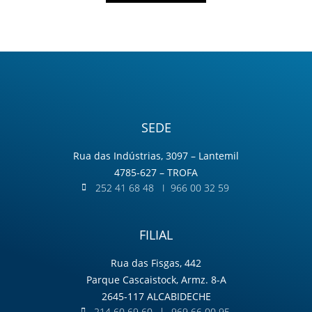
SEDE
Rua das Indústrias, 3097 – Lantemil
4785-627 – TROFA
252 41 68 48 I 966 00 32 59
FILIAL
Rua das Fisgas, 442
Parque Cascaistock, Armz. 8-A
2645-117 ALCABIDECHE
214 60 69 60 l 969 66 00 95